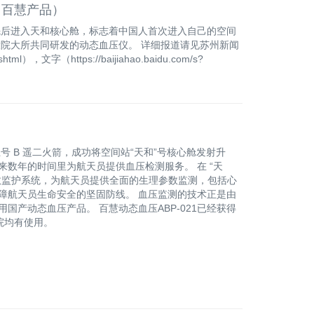
（百慧产品）
洪波先后进入天和核心舱，标志着中国人首次进入自己的空间
大院大所共同研发的动态血压仪。 详细报道请见苏州新闻
html），文字（https://baijiahao.baidu.com/s?
五号 B 遥二火箭，成功将空间站“天和”号核心舱发射升
未来数年的时间里为航天员提供血压检测服务。 在 “天
数监护系统，为航天员提供全面的生理参数监测，包括心
障航天员生命安全的坚固防线。 血压监测的技术正是由
用国产动态血压产品。 百慧动态血压ABP-021已经获得
院均有使用。