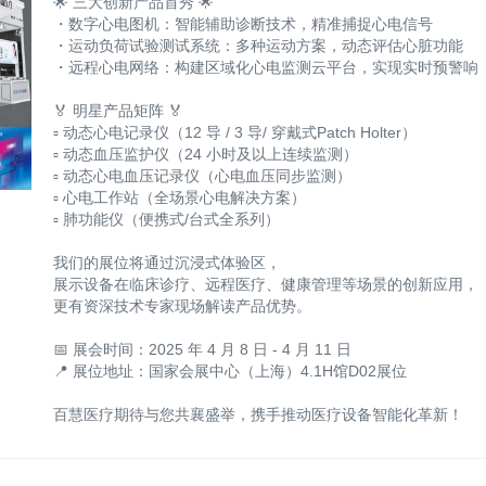
🌟 三大创新产品首秀 🌟
・数字心电图机：智能辅助诊断技术，精准捕捉心电信号
・运动负荷试验测试系统：多种运动方案，动态评估心脏功能
・远程心电网络：构建区域化心电监测云平台，实现实时预警响
🏅 明星产品矩阵 🏅
▫ 动态心电记录仪（12 导 / 3 导/ 穿戴式Patch Holter）
▫ 动态血压监护仪（24 小时及以上连续监测）
▫ 动态心电血压记录仪（心电血压同步监测）
▫ 心电工作站（全场景心电解决方案）
▫ 肺功能仪（便携式/台式全系列）
我们的展位将通过沉浸式体验区，
展示设备在临床诊疗、远程医疗、健康管理等场景的创新应用，
更有资深技术专家现场解读产品优势。
📅 展会时间：2025 年 4 月 8 日 - 4 月 11 日
📍 展位地址：国家会展中心（上海）4.1H馆D02展位
百慧医疗期待与您共襄盛举，携手推动医疗设备智能化革新！