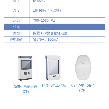
温度
5~45°C
湿度
10~95%（不结露）
压力
700~1060hPa
供电
类型
内置3.7V聚合物锂电池
充电条件
额定5V，100mA
动态血压监护仪
心电血压数据管理
肺功能仪
系统