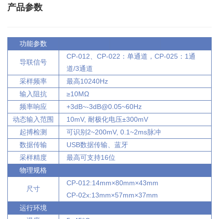
产品参数
功能参数
CP-012、CP-022：单通道，CP-025：1通
导联信号
道/3通道
采样频率
最高10240Hz
输入阻抗
≥10MΩ
频率响应
+3dB~-3dB@0.05~60Hz
动态输入范围
10mV, 耐极化电压±300mV
起搏检测
可识别2~200mV, 0.1~2ms脉冲
数据传输
USB数据传输、蓝牙
采样精度
最高可支持16位
物理规格
CP-012:14mm×80mm×43mm
尺寸
CP-02x:13mm×57mm×37mm
运行环境