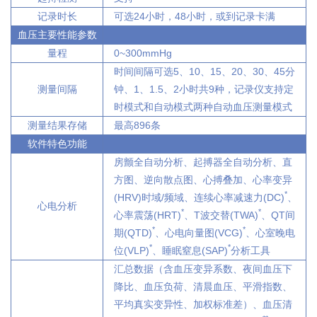
记录时长
可选24小时，48小时，或到记录卡满
血压主要性能参数
量程
0~300mmHg
时间间隔可选5、10、15、20、30、45分
测量间隔
钟、1、1.5、2小时共9种，记录仪支持定
时模式和自动模式两种自动血压测量模式
测量结果存储
最高896条
软件特色功能
房颤全自动分析、起搏器全自动分析、直
方图、逆向散点图、心搏叠加、心率变异
*
(HRV)时域/频域、连续心率减速力(DC)
、
心电分析
*
*
心率震荡(HRT)
、T波交替(TWA)
、QT间
*
*
期(QTD)
、心电向量图(VCG)
、心室晚电
*
*
位(VLP)
、睡眠窒息(SAP)
分析工具
汇总数据（含血压变异系数、夜间血压下
降比、血压负荷、清晨血压、平滑指数、
平均真实变异性、加权标准差）、血压清